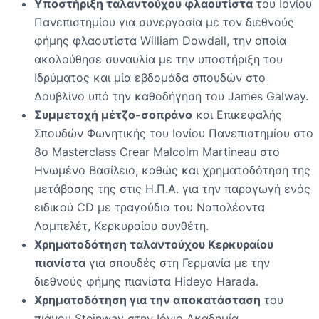
Υποστήριξη ταλαντούχου φλαουτίστα
του Ιονίου
Πανεπιστημίου για συνεργασία με τον διεθνούς
φήμης φλαουτίστα William Dowdall, την οποία
ακολούθησε συναυλία με την υποστήριξη του
Ιδρύματος και μία εβδομάδα σπουδών στο
Δουβλίνο υπό την καθοδήγηση του James Galway.
Συμμετοχή μέτζο-σοπράνο
και Επικεφαλής
Σπουδών Φωνητικής του Ιονίου Πανεπιστημίου στο
8ο Masterclass Crear Malcolm Martineau στο
Ηνωμένο Βασίλειο, καθώς και χρηματοδότηση της
μετάβασης της στις Η.Π.Α. για την παραγωγή ενός
ειδικού CD με τραγούδια του Ναπολέοντα
Λαμπελέτ, Κερκυραίου συνθέτη.
Χρηματοδότηση ταλαντούχου Κερκυραίου
πιανίστα
για σπουδές στη Γερμανία με την
διεθνούς φήμης πιανίστα Hideyo Harada.
Χρηματοδότηση για την αποκατάσταση
του
πιάνου Steinway στην Ιόνιο Ακαδημία.